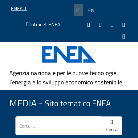
Salta
Seleziona la tua lingua
ENEA.it
IT
EN
al
contenuto
Facebook
ENEA
LINKEDIN
Inst
Intranet ENEA
ENEA
CHANNEL
-
-
X
-
ENEA
ENE
-
You
ENE
tube
ENEA
Agenzia nazionale per le nuove tecnologie,
l'energia e lo sviluppo economico sostenibile
MEDIA -
Sito tematico ENEA
Cerca
Cerca